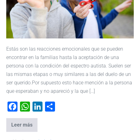
Estás son las reacciones emocionales que se pueden
encontrar en la familias hasta la aceptación de una
persona con la condición del espectro autista. Suelen ser
las mismas etapas o muy similares a las del duelo de un
ser querido.Por supuesto esto hace mención a la persona
que esperaban y no apareció y la que […]
F
W
Li
C
a
h
n
o
c
at
k
m
Leer más
e
s
e
p