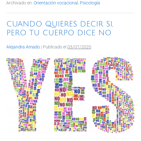
Archivado en:
Orientación vocacional
,
Psicología
b
A
dI
ar
o
p
n
tir
CUANDO QUIERES DECIR SI,
o
p
PERO TU CUERPO DICE NO
k
Alejandra Amado
|
Publicado el
03/07/2020