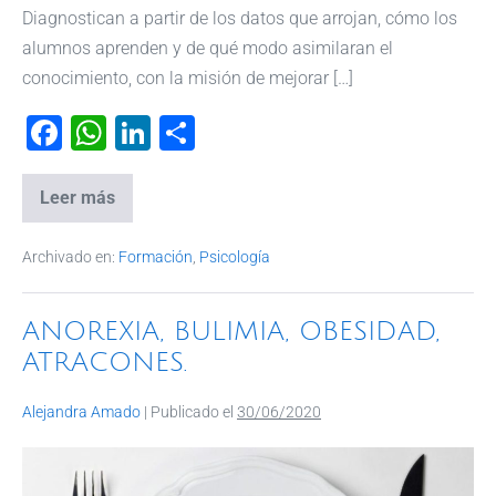
Diagnostican a partir de los datos que arrojan, cómo los
alumnos aprenden y de qué modo asimilaran el
conocimiento, con la misión de mejorar […]
F
W
Li
C
a
h
n
o
c
at
k
m
Leer más
e
s
e
p
Archivado en:
Formación
,
Psicología
b
A
dI
ar
o
p
n
tir
ANOREXIA, BULIMIA, OBESIDAD,
o
p
ATRACONES.
k
Alejandra Amado
|
Publicado el
30/06/2020