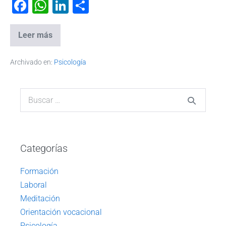
F
W
Li
C
a
h
n
o
c
at
k
m
Leer más
e
s
e
p
Archivado en:
Psicología
b
A
dI
ar
o
p
n
tir
o
p
k
Categorías
Formación
Laboral
Meditación
Orientación vocacional
Psicología