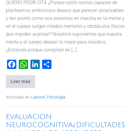
QUIERO PEDIR CITA ¿Porque razón somos capaces de
plantearnos ambiciosos deseos que parecen alcanzables
y tan pronto como nos ponemos en marcha en la mente y
en el cuerpo surgen miedos mentales y obstáculos físicos
que impiden avanzar? Nosotros suponemos que nuestra
mente y el cuerpo desean lo mejor para nosotros,
¿Entonces porque conspiran en […]
F
W
Li
C
a
h
n
o
c
at
k
m
Leer más
e
s
e
p
Archivado en:
Laboral
,
Psicología
b
A
dI
ar
o
p
n
tir
EVALUACION
o
p
NEUROCOGNITIVA¿DIFICULTADES
k