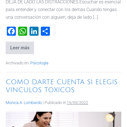
DEJA DE LADO LAS DISTRACCIONES.Escuchar es esencial
para entender y conectar con los demás.Cuando tengas
una conversación con alguien, deja de lado […]
F
W
Li
C
a
h
n
o
c
at
k
m
Leer más
e
s
e
p
Archivado en:
Psicología
b
A
dI
ar
o
p
n
tir
COMO DARTE CUENTA SI ELEGIS
o
p
VINCULOS TOXICOS
k
Monica A. Lombardo
|
Publicado el
19/09/2022