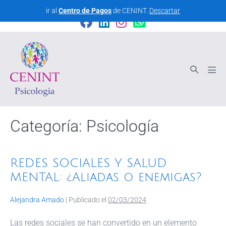
CENINT - Centro Interdisciplinario de Psicología
ir al
Centro de Pagos
de CENINT.
Descartar
Categoría:
Psicología
REDES SOCIALES Y SALUD
MENTAL: ¿Aliadas o enemigas?
Alejandra Amado
|
Publicado el
02/03/2024
Las redes sociales se han convertido en un elemento