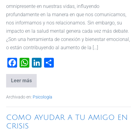
omnipresente en nuestras vidas, influyendo
profundamente en la manera en que nos comunicamos,
nos informamos y nos relacionamos. Sin embargo, su
impacto en la salud mental genera cada vez más debate.
¿Son una herramienta de conexión y bienestar emocional,
o están contribuyendo al aumento de la […]
F
W
Li
C
a
h
n
o
c
at
k
m
Leer más
e
s
e
p
Archivado en:
Psicología
b
A
dI
ar
o
p
n
tir
COMO AYUDAR A TU AMIGO EN
o
p
CRISIS
k