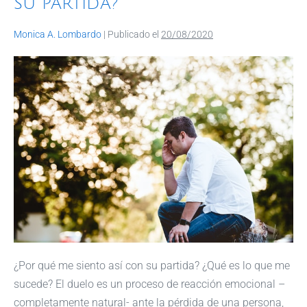
SU PARTIDA?
k
Monica A. Lombardo
|
Publicado el
20/08/2020
¿Por qué me siento así con su partida? ¿Qué es lo que me
sucede? El duelo es un proceso de reacción emocional –
completamente natural- ante la pérdida de una persona,