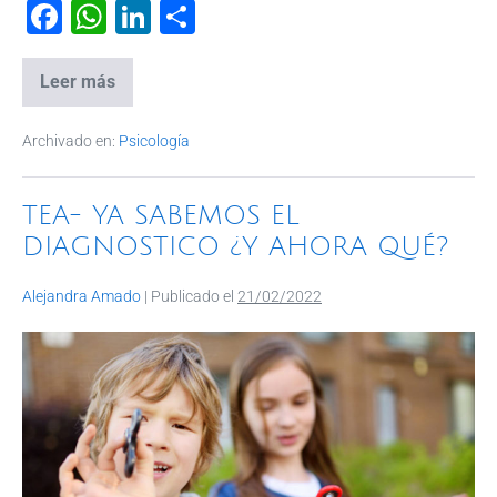
F
W
Li
C
a
h
n
o
c
at
k
m
Leer más
e
s
e
p
Archivado en:
Psicología
b
A
dI
ar
o
p
n
tir
TEA- YA SABEMOS EL
o
p
DIAGNOSTICO ¿Y AHORA QUÉ?
k
Alejandra Amado
|
Publicado el
21/02/2022