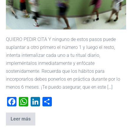
QUIERO PEDIR CITA Y ninguno de estos pasos puede
suplantar a otro primero el número 1 y luego el resto,
intenta internalizar cada uno a tu ritual diario,
impleméntalos inmediatamente y enfócate
sostenidamente. Recuerda que los hábitos para
incorporarlos debes ponerlos en práctica durante por lo
menos 6 meses. ¡Te puedo asegurar, que en este […]
F
W
Li
C
a
h
n
o
c
at
k
m
Leer más
e
s
e
p