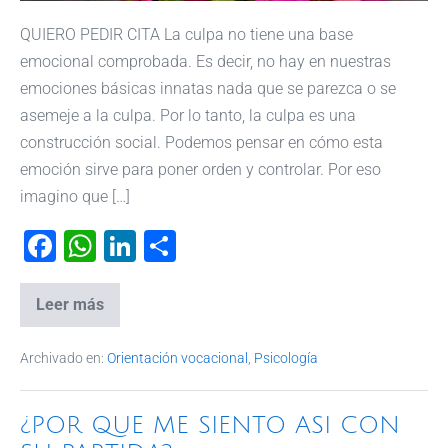
QUIERO PEDIR CITA La culpa no tiene una base
emocional comprobada. Es decir, no hay en nuestras
emociones básicas innatas nada que se parezca o se
asemeje a la culpa. Por lo tanto, la culpa es una
construcción social. Podemos pensar en cómo esta
emoción sirve para poner orden y controlar. Por eso
imagino que […]
F
W
Li
C
a
h
n
o
c
at
k
m
Leer más
e
s
e
p
Archivado en:
Orientación vocacional
,
Psicología
b
A
dI
ar
o
p
n
tir
¿POR QUE ME SIENTO ASI CON
o
p