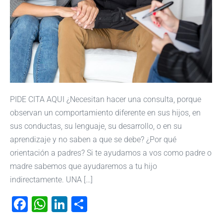
PIDE CITA AQUI ¿Necesitan hacer una consulta, porque
observan un comportamiento diferente en sus hijos, en
sus conductas, su lenguaje, su desarrollo, o en su
aprendizaje y no saben a que se debe? ¿Por qué
orientación a padres? Si te ayudamos a vos como padre o
madre sabemos que ayudaremos a tu hijo
indirectamente. UNA […]
F
W
Li
C
a
h
n
o