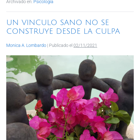
Archivado en:
Psicología
b
A
dI
ar
o
p
n
tir
UN VINCULO SANO NO SE
o
p
CONSTRUYE DESDE LA CULPA
k
Monica A. Lombardo
|
Publicado el
02/11/2021