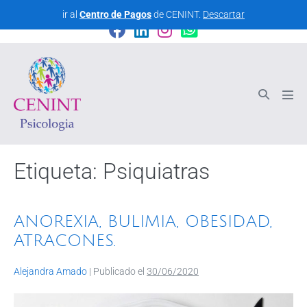
CENINT - Centro Interdisciplinario de Psicología
ir al
Centro de Pagos
de CENINT.
Descartar
Etiqueta:
Psiquiatras
ANOREXIA, BULIMIA, OBESIDAD,
ATRACONES.
Alejandra Amado
|
Publicado el
30/06/2020