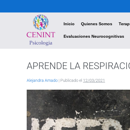
CENINT - Centro Interdisciplinario de Psicología
Inicio
Quienes Somos
Terap
Evaluaciones Neurocognitivas
APRENDE LA RESPIRACI
Alejandra Amado
|
Publicado el
12/03/2021