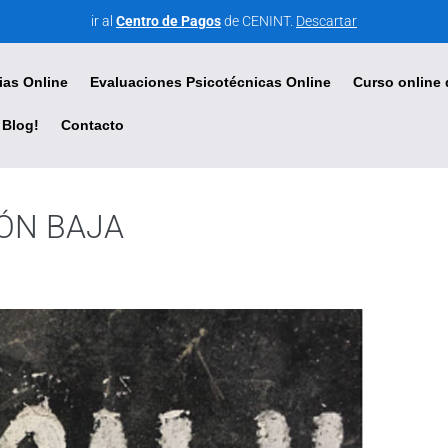
ir al
Centro de Pagos
de CENINT.
Descartar
ias Online
Evaluaciones Psicotécnicas Online
Curso online 
Blog!
Contacto
ÓN BAJA