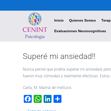
CENINT - Centro Interdisciplinario de Psicología
Inicio
Quienes Somos
Terap
Evaluaciones Neurocognitivas
Superé mi ansiedad!!
Nunca pensé que podría superar mi ansiedad, pero 
fueron muy cómodas y realmente efectivas. Estoy 
Carla, M. Mamá de mellizos
F
W
Li
C
a
h
n
o