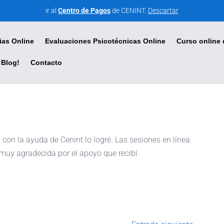
ir al
Centro de Pagos
de CENINT.
Descartar
ias Online
Evaluaciones Psicotécnicas Online
Curso online 
Blog!
Contacto
con la ayuda de Cenint lo logré. Las sesiones en línea
muy agradecida por el apoyo que recibí.