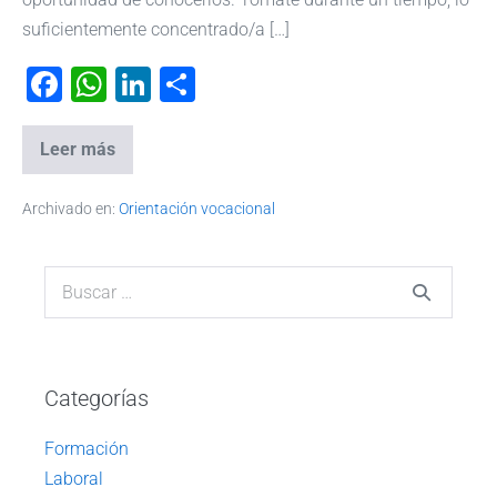
suficientemente concentrado/a […]
F
W
Li
C
a
h
n
o
c
at
k
m
Leer más
e
s
e
p
Archivado en:
Orientación vocacional
b
A
dI
ar
o
p
n
tir
o
p
k
Categorías
Formación
Laboral