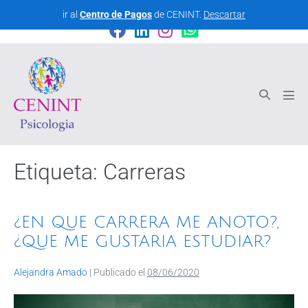
CENINT - Centro Interdisciplinario de Psicología
ir al
Centro de Pagos
de CENINT.
Descartar
Etiqueta:
Carreras
¿EN QUE CARRERA ME ANOTO?,
¿QUE ME GUSTARIA ESTUDIAR?
Alejandra Amado
|
Publicado el
08/06/2020