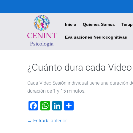
CENINT - Centro Interdisciplinario de Psicología
Inicio
Quienes Somos
Terap
Evaluaciones Neurocognitivas
¿Cuánto dura cada Video
Cada Video Sesión individual tiene una duración de
duración de 1 y 15 minutos.
F
W
Li
C
a
h
n
o
← Entrada anterior
c
at
k
m