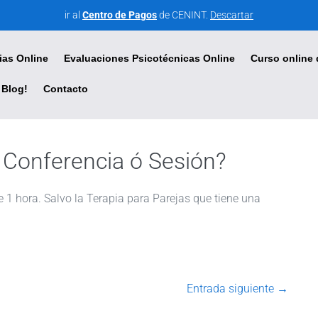
ir al
Centro de Pagos
de CENINT.
Descartar
ias Online
Evaluaciones Psicotécnicas Online
Curso online 
Blog!
Contacto
 Conferencia ó Sesión?
 1 hora. Salvo la Terapia para Parejas que tiene una
Entrada siguiente →